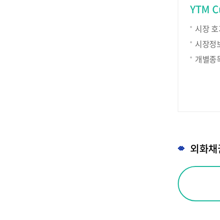
YTM Cu
시장 호
시장정보
개별종목
외화채