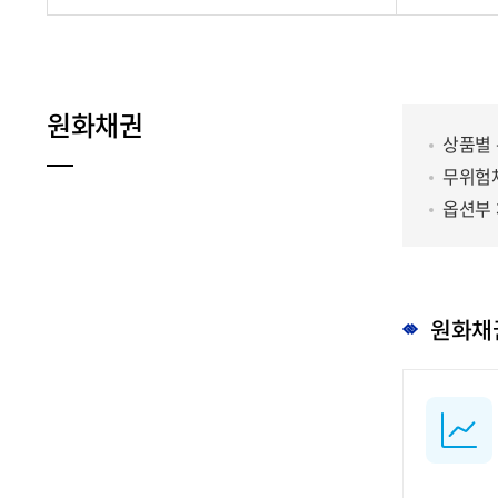
원화채권
상품별 
무위험채
옵션부 
원화채