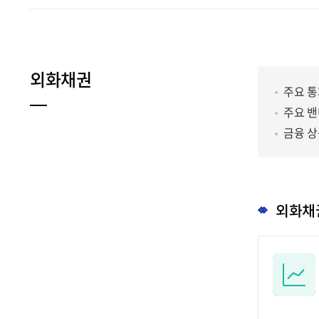
외화채권
주요 통
주요 밴
금융 상
외화채