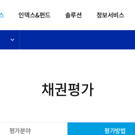
스
인덱스&펀드
솔루션
정보서비스
채권평가
평가분야
평가방법