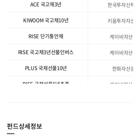
ACE 국고채3년
한국투자신탁운
KIWOOM 국고채10년
키움투자자산운
RISE 단기통안채
케이비자산운
RISE 국고채3년선물인버스
케이비자산운
PLUS 국채선물10년
한화자산운용
RISE 국채선물5년추종
케이비자산운
TIGER 국채3년
미래에셋자산운
RISE 국채선물3년
케이비자산운
펀드상세정보
RISE 국채30년레버리지(합성)
케이비자산운