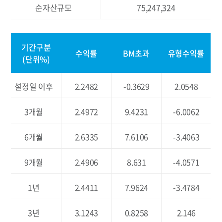
KIWOOM 통안채1년
키움투자자산운
순자산규모
75,247,324
KODEX 단기채권
삼성자산운용
기간구분
KIWOOM 물가채KIS
키움투자자산운
수익률
BM초과
유형수익률
(단위%)
KIWOOM 국고채3년
키움투자자산운
설정일 이후
2.2482
-0.3629
2.0548
KODEX 국채선물10년인버스
삼성자산운용
3개월
2.4972
9.4231
-6.0062
KODEX 단기채권PLUS
삼성자산운용
6개월
2.6335
7.6106
-3.4063
SOL KIS단기통안채
신한BNP자
9개월
2.4906
8.631
-4.0571
RISE 국고채3년
케이비자산운
1년
2.4411
7.9624
-3.4784
KODEX 국고채3년
삼성자산운용
3년
3.1243
0.8258
2.146