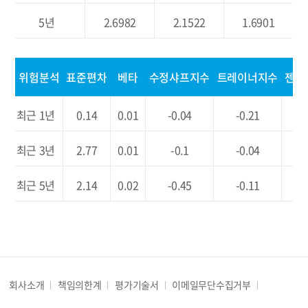
PLUS 우량회사채50
한화자산운용
5년
2.6982
2.1522
1.6901
TIGER 중장기국채
미래에셋자산운
위험분석
표준편차
베타
수정샤프지수
트레이너지수
젠센
ACE 국고채10년
한국투자신탁운
SOL 국고채3년
최근 1년
0.14
0.01
-0.04
-0.21
-0.
신한BNP자
HK 26-12 회사채(AA-이상)액티브
최근 3년
2.77
0.01
-0.1
-0.04
-0.
흥국자산운용
RISE 중장기국공채액티브
최근 5년
2.14
0.02
-0.45
-0.11
-0.
케이비자산운
RISE 종합채권(A-이상)액티브
케이비자산운
RISE 단기채권알파액티브
케이비자산운
회사소개
책임의한계
평가기술서
이메일무단수집거부
ACE 단기채권알파액티브
한국투자신탁운