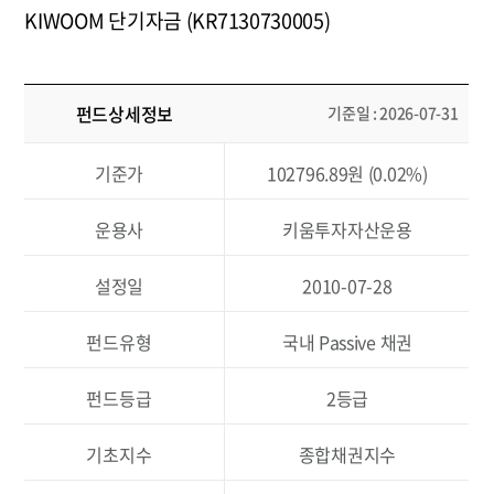
KIWOOM 단기자금 (KR7130730005)
TIGER 단기통안채
미래에셋자산운
ACE 단기통안채
한국투자신탁운
펀드상세정보
기준일 : 2026-07-31
PLUS 국채선물3년
한화자산운용
기준가
102796.89원 (0.02%)
1Q 현대차그룹채권(A+이상)&
하나UBS자산
국고통안
운용사
키움투자자산운용
RISE 중기우량회사채
케이비자산운
설정일
2010-07-28
KODEX 국채선물3년인버스
삼성자산운용
펀드유형
국내 Passive 채권
RISE 국채선물10년
케이비자산운
펀드등급
2등급
SOL 국고채10년
신한BNP자
기초지수
종합채권지수